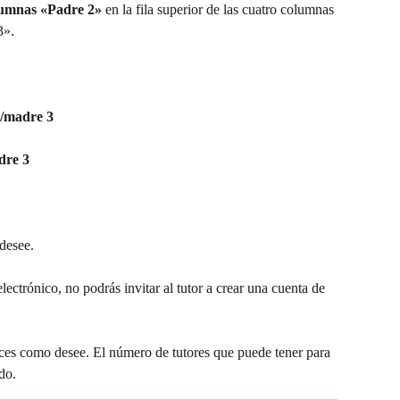
lumnas «Padre 2» 
en la fila superior de las cuatro columnas 
3».
e/madre 3
dre 3
desee. 
ectrónico, no podrás invitar al tutor a crear una cuenta de 
eces como desee. El número de tutores que puede tener para 
do.