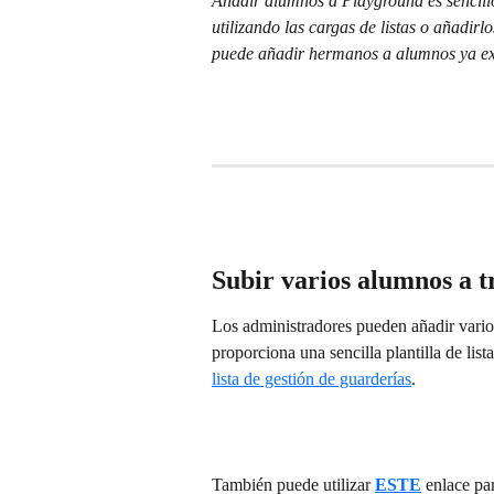
Añadir alumnos a Playground es sencill
utilizando las cargas de listas o añadirl
puede añadir hermanos a alumnos ya exi
Subir varios alumnos a tr
Los administradores pueden añadir vario
proporciona una sencilla plantilla de lis
lista de gestión de guarderías
.
También puede utilizar 
ESTE
 enlace pa