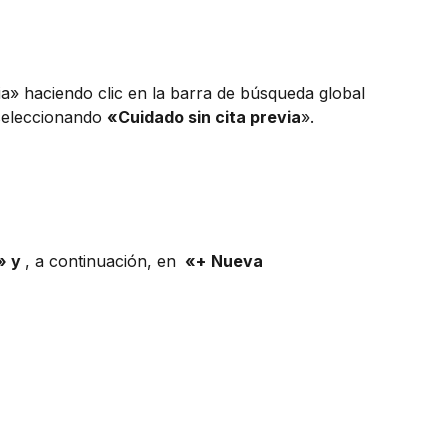
d
ia» haciendo clic en la barra de búsqueda global 
seleccionando 
«Cuidado sin cita previa
». 
» y 
, a continuación, en 
 «+
Nueva 