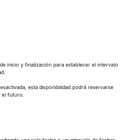
e inicio y finalización para establecer el intervalo 
ad. 
esactivada, esta disponibilidad podrá reservarse 
el futuro. 
ñadiendo una sola fecha o un intervalo de fechas 